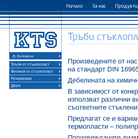
Начало
За нас
Продукти
Тръби стъклоп
Български
Произведените от на
Тръби от стъклопласт
на стандарт DIN 16965
Фитинги от стъклопласт
Резервоари
Дебелината на химичн
Други
В зависимост от конкр
използват различни в
съответните стъклени 
Предлагат се и вариа
термопласти – полипр
Произвежданите диаме