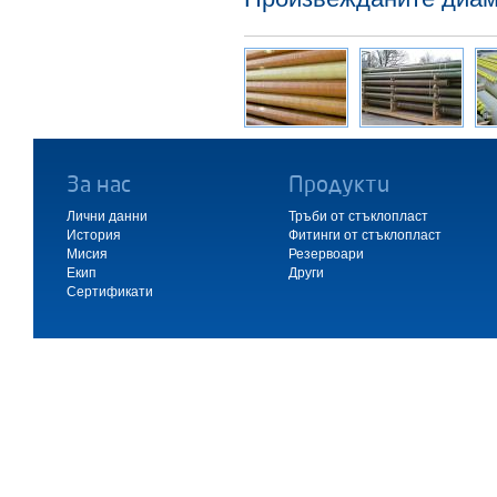
За нас
Продукти
Лични данни
Тръби от стъклопласт
История
Фитинги от стъклопласт
Мисия
Резервоари
Екип
Други
Сертификати